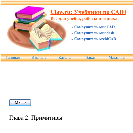
Claw.ru: Учебники по CAD |
Всё для учебы, работы и отдыха
» Самоучитель AutoCAD
» Самоучитель Autodesk
» Самоучитель ArchiCAD
Главная
В начало
Каталог
Заказ
Магазины
Глава 2. Примитивы