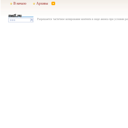
В начало
Архивы
Разрешается частичное копирование контента в виде анонса при условии р