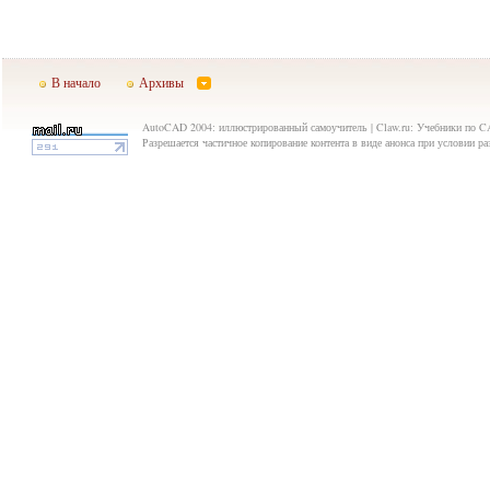
В начало
Архивы
AutoCAD 2004: иллюстрированный самоучитель | Claw.ru: Учебники по C
Разрешается частичное копирование контента в виде анонса при условии р