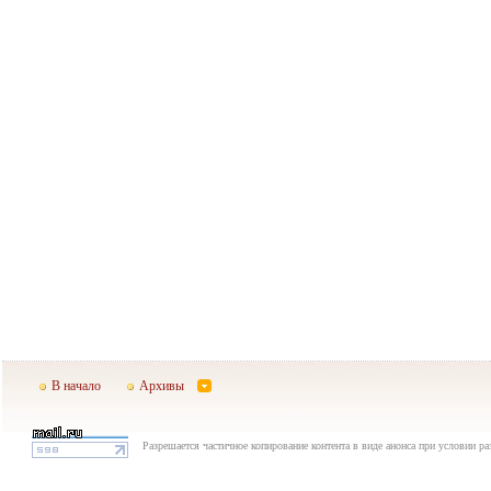
В начало
Архивы
Разрешается частичное копирование контента в виде анонса при условии р