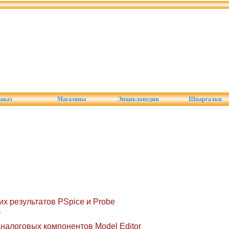
аказ
Магазины
Энциклопедии
Шпаргалки
х результатов PSpice и Probe
r
налоговых компонентов Model Editor