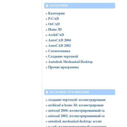
КАТЕГОРИИ
» Категории
» P-CAD
» OrCAD
» Home 3D
» ArchiCAD
» AutoCAD 2004
» AutoCAD 2002
» Схемотехника
» Создание чертежей
» Autodesk Mechanical Desktop
» Прочие программы
ПОЛЕЗНЫЕ ПУБЛИКАЦИИ
» создание чертежей: иллюстрированн
» archicad и home 3d: иллюстрирован
» autocad 2004: иллюстрированный са
» autocad 2002: иллюстрированный са
» autodesk mechanical desktop: иллю
» p-cad: иллюстрированный самоучите