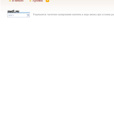
В начало
Архивы
Разрешается частичное копирование контента в виде анонса при условии р